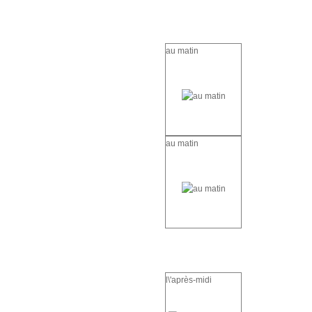
au matin
au matin
l\'après-midi