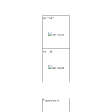
au matin
au matin
l\'après-midi