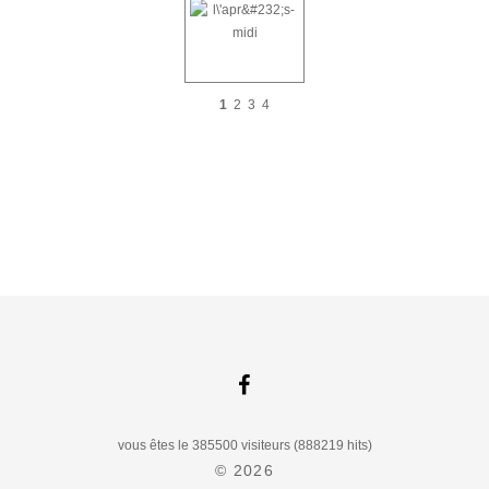
1
2
3
4
vous êtes le 385500 visiteurs (888219 hits)
© 2026