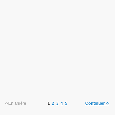
<-En arrière
1
2
3
4
5
Continuer ->