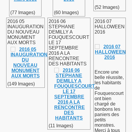
(52 Images)
(77 Images)
(60 Images)
2016 05
2016 06
2016 07
INAUGURATION
STEPHANE
HALLOWEEN
DU NOUVEAU
DEMILLY A
2016
MONUMENT
FOUQUESCOURT
AUX MORTS
LE 17
SEPTEMBRE
2016 A LA
RENCONTRE
DES HABITANTS
Encore une
belle réussite,
les habitants
(149 Images)
de
Fouquescourt
ont bien
chargé de
bonbons les
paniers des
petits
monstres.
(11 Images)
Merci à tous